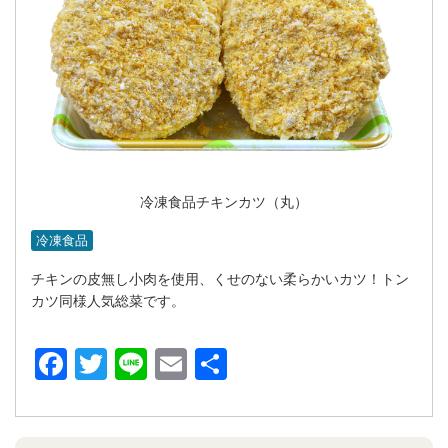
冷凍食品チキンカツ（丸）
冷凍食品
チキンの皮無し小肉を使用、くせのない柔らかいカツ！トン
カツ同様人気総菜です。
Facebook
Twitter
Line
Email
共
有