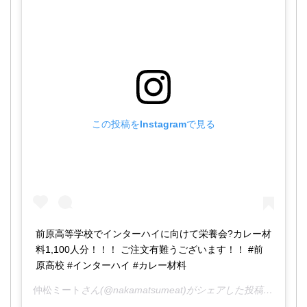
この投稿をInstagramで見る
前原高等学校でインターハイに向けて栄養会?カレー材
料1,100人分！！！ ご注文有難うございます！！ #前
原高校 #インターハイ #カレー材料
仲松ミート
さん(@nakamatsumeat)がシェアした投稿 –
2019